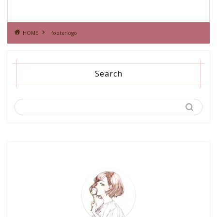
HOME
footerlogo
Search