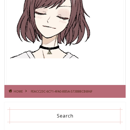
HOME
FEACC23C-6C71-4FA0-8B5A-573B88CB696F
Search