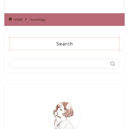
HOME
footerlogo
Search