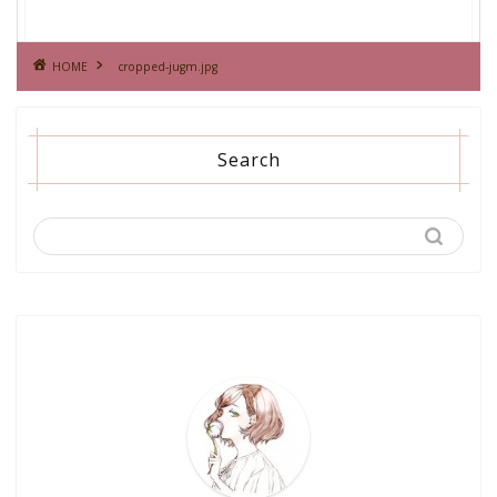
HOME
cropped-jugm.jpg
Search